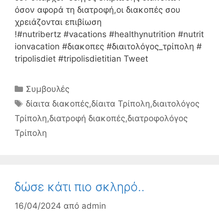
όσον αφορά τη διατροφή,οι διακοπές σου
χρειάζονται επιβίωση
!#nutribertz #vacations #healthynutrition #nutrit
ionvacation #διακοπες #διαιτολόγος_τρίπολη #
tripolisdiet #tripolisdietitian Tweet
Κατηγορίες
Συμβουλές
Ετικέτες
δίαιτα διακοπές
,
δίαιτα Τρίπολη
,
διαιτολόγος
Τρίπολη
,
διατροφή διακοπές
,
διατροφολόγος
Τρίπολη
δώσε κάτι πιο σκληρό..
16/04/2024
από
admin