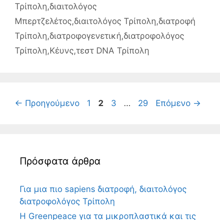
Τρίπολη
,
διαιτολόγος
Μπερτζελέτος
,
διαιτολόγος Τρίπολη
,
διατροφή
Τρίπολη
,
διατροφογενετική
,
διατροφολόγος
Τρίπολη
,
Κέυνς
,
τεστ DNA Τρίπολη
Σελίδα
Σελίδα
Σελίδα
Σελίδα
←
Προηγούμενο
1
2
3
…
29
Επόμενο
→
Πρόσφατα άρθρα
Για μια πιο sapiens διατροφή, διαιτολόγος
διατροφολόγος Τρίπολη
Η Greenpeace για τα μικροπλαστικά και τις