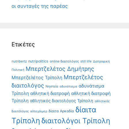
οι συνταγές της παρέας
Ετικέτες
nutripolitics
nutribertz
online διαιτολόγος
still life
Διατροφική
Μπερτζελέτος Δημήτρης
Πολιτική
Μπερτζελέτος
Μπερτζελέτος Τρίπολη
διαιτολόγος
αδυνάτισμα
Νηστεία
αδυνάτισμα
Τρίπολη
αθλητική διατροφή
αθλητική διατροφή
Τρίπολη
αθλητικός διαιτολόγος Τρίπολη
αθλητικός
δίαιτα
δίαιτα Αρκαδία
διαιτόλόγος
αλτσχάιμερ
Τρίπολη
διαιτολόγοι Τρίπολη