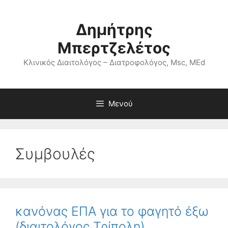
Μετάβαση
σε
Δημήτρης
περιεχόμενο
Μπερτζελέτος
Κλινικός Διαιτολόγος – Διατροφολόγος, Msc, MEd
Μενού
Συμβουλές
κανόνας ΕΠΑ για το φαγητό έξω
(διαιτολόγος Τρίπολη)