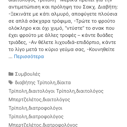
αντιμετώπιση και πρόληψη του Σακχ. Διαβήτη:
-Ξεκινάτε με κάτι αλμυρό, αποφύγετε πλούσια
σε απλά σάκχαρα τρόφιμα, -Τρώτε το φρούτο
ολόκληρο και όχι χυμό, “ντύστε” το σνακ που
έχει φρούτο με άλλες τροφές – κάντε δυάδες
τριάδες, -Αν θέλετε λιχουδιά-επιδόρπιο, κάντε
το λίγο μετά το κύριο γεύμα σας, -Κουνηθείτε
…
Περισσότερα
Κατηγορίες
Συμβουλές
Ετικέτες
διαβήτης Τρίπολη
,
δίαιτα
Τρίπολη
,
διαιτολόγοι Τρίπολη
,
διαιτολόγος
Μπερτζελέτος
,
διαιτολόγος
Τρίπολη
,
διατροφολόγοι
Τρίπολη
,
διατροφολόγος
Μπερτζελέτος
,
διατροφολόγος