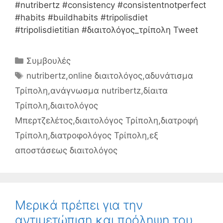
#nutribertz #consistency #consistentnotperfect
#habits #buildhabits #tripolisdiet
#tripolisdietitian #διαιτολόγος_τρίπολη Tweet
Κατηγορίες
Συμβουλές
Ετικέτες
nutribertz
,
online διαιτολόγος
,
αδυνάτισμα
Τρίπολη
,
ανάγνωσμα nutribertz
,
δίαιτα
Τρίπολη
,
διαιτολόγος
Μπερτζελέτος
,
διαιτολόγος Τρίπολη
,
διατροφή
Τρίπολη
,
διατροφολόγος Τρίπολη
,
εξ
αποστάσεως διαιτολόγος
Μερικά πρέπει για την
αντιμετώπιση και πρόληψη του