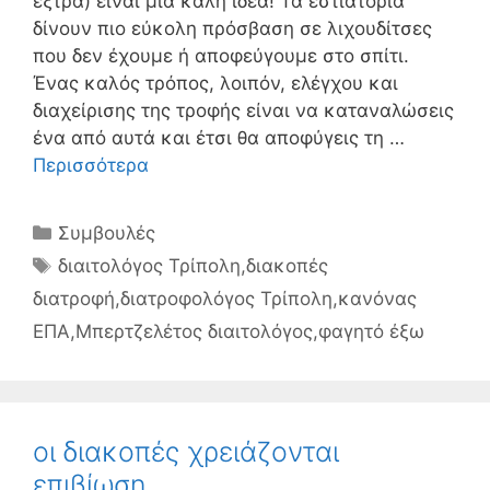
έξτρα) είναι μια καλή ιδέα! Τα εστιατόρια
δίνουν πιο εύκολη πρόσβαση σε λιχουδίτσες
που δεν έχουμε ή αποφεύγουμε στο σπίτι.
Ένας καλός τρόπος, λοιπόν, ελέγχου και
διαχείρισης της τροφής είναι να καταναλώσεις
ένα από αυτά και έτσι θα αποφύγεις τη …
Περισσότερα
Κατηγορίες
Συμβουλές
Ετικέτες
διαιτολόγος Τρίπολη
,
διακοπές
διατροφή
,
διατροφολόγος Τρίπολη
,
κανόνας
ΕΠΑ
,
Μπερτζελέτος διαιτολόγος
,
φαγητό έξω
οι διακοπές χρειάζονται
επιβίωση..