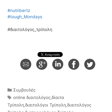
#nutribertz
#tough_Mondays
#διαιτολόγος_τρίπολη
Κατηγορίες
Συμβουλές
Ετικέτες
online διαιτολόγος
,
δίαιτα
Τρίπολη
,
διαιτολόγοι Τρίπολη
,
διαιτολόγος