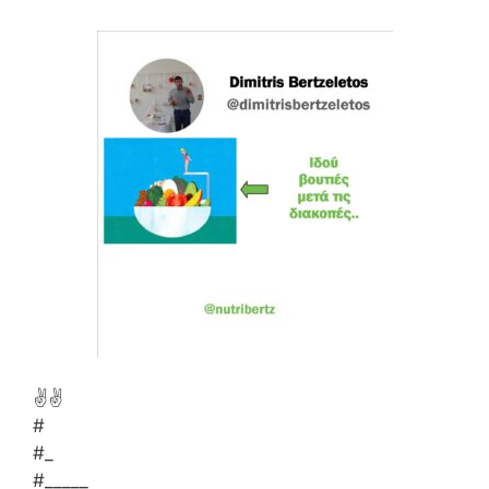
✌✌
#
#_
#_____