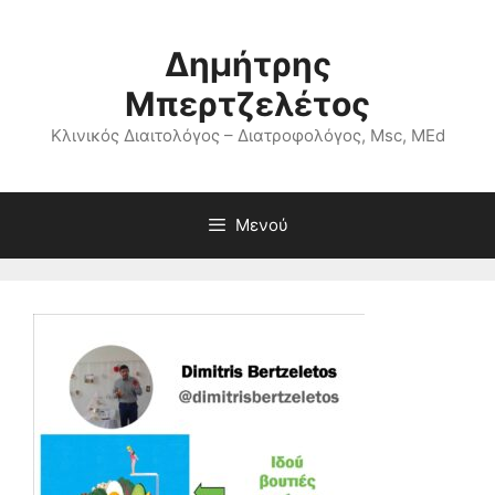
Μετάβαση
σε
Δημήτρης
περιεχόμενο
Μπερτζελέτος
Κλινικός Διαιτολόγος – Διατροφολόγος, Msc, MEd
Μενού