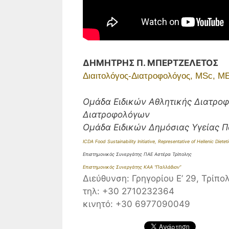
ΔΗΜΗΤΡΗΣ Π. ΜΠΕΡΤΖΕΛΕΤΟΣ
Διαιτολόγος-Διατροφολόγος, MSc, M
Ομάδα Ειδικών Αθλητικής Διατρο
Διατροφολόγων
Ομάδα Ειδικών Δημόσιας Υγείας 
ICDA Food Sustainability Initiative, Representative of Hellenic Dietet
Επιστημονικός Συνεργάτης ΠΑΕ Αστέρα Τρίπολης
Επιστημονικός Συνεργάτης ΚΑΑ “Παλλάδιον”
Διεύθυνση: Γρηγορίου Ε’ 29, Τρίπο
τηλ: +30 2710232364
κινητό: +30 6977090049