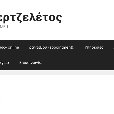
ερτζελέτος
 MEd
ως- online
ραντεβού (appointment),
Υπηρεσίες
Υγεία
Επικοινωνία