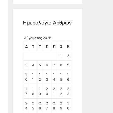
Ημερολόγιο Άρθρων
Αύγουστος 2026
Δ
Τ
Τ
Π
Π
Σ
Κ
1
2
3
4
5
6
7
8
9
1
1
1
1
1
1
1
0
1
2
3
4
5
6
1
1
1
2
2
2
2
7
8
9
0
1
2
3
2
2
2
2
2
2
3
4
5
6
7
8
9
0