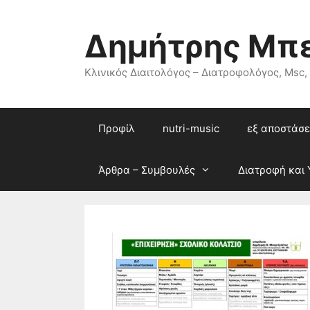
Μετάβαση
σε
Δημήτρης Μπ
περιεχόμενο
Κλινικός Διαιτολόγος – Διατροφολόγος, Msc,
Προφίλ
nutri-music
εξ αποστάσε
Άρθρα – Συμβουλές
Διατροφή και 