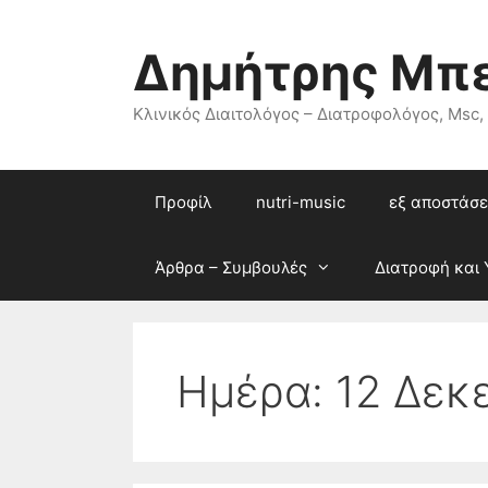
Μετάβαση
σε
Δημήτρης Μπ
περιεχόμενο
Κλινικός Διαιτολόγος – Διατροφολόγος, Msc,
Προφίλ
nutri-music
εξ αποστάσε
Άρθρα – Συμβουλές
Διατροφή και 
Ημέρα:
12 Δεκ