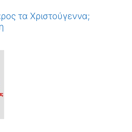
άρος τα Χριστούγεννα;
η