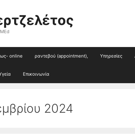
ερτζελέτος
 MEd
ως- online
ραντεβού (appointment),
Υπηρεσίες
Υγεία
Επικοινωνία
εμβρίου 2024