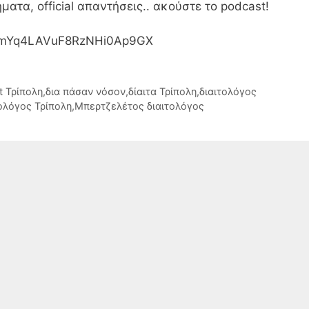
ατα, official απαντήσεις.. ακούστε το podcast!
de/5mYq4LAVuF8RzNHi0Ap9GX
t Τρίπολη
,
δια πάσαν νόσον
,
δίαιτα Τρίπολη
,
διαιτολόγος
ολόγος Τρίπολη
,
Μπερτζελέτος διαιτολόγος