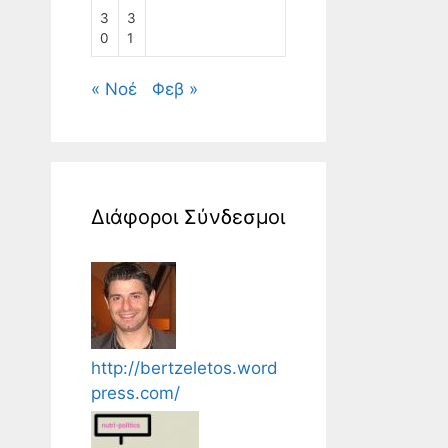
3
3
0
1
« Νοέ
Φεβ »
Διάφοροι Σύνδεσμοι
http://bertzeletos.word
press.com/