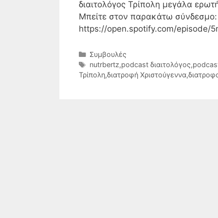
διαιτολόγος Τρίπολη μεγάλα ερωτήμ
Μπείτε στον παρακάτω σύνδεσμο:
https://open.spotify.com/episo
Κατηγορίες
Συμβουλές
Ετικέτες
nutrbertz
,
podcast διαιτολόγος
,
podcas
Τρίπολη
,
διατροφή Χριστούγεννα
,
διατροφ