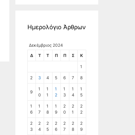
Ημερολόγιο Άρθρων
Δεκέμβριος 2024
Δ
Τ
Τ
Π
Π
Σ
Κ
1
2
3
4
5
6
7
8
1
1
1
1
1
1
9
0
1
2
3
4
5
1
1
1
1
2
2
2
6
7
8
9
0
1
2
2
2
2
2
2
2
2
3
4
5
6
7
8
9