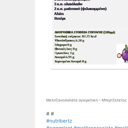
Μελιτζανοσαλάτα αγιορείτικη – Μπερτζελέτος
# #
#nutribertz
#egggplant
#melitzanosalata
#meli