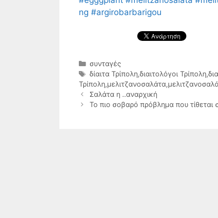
ng
#argirobarbarigou
Κατηγορίες
συνταγές
Ετικέτες
δίαιτα Τρίπολη
,
διαιτολόγοι Τρίπολη
,
δι
Τρίπολη
,
μελιτζανοσαλάτα
,
μελιτζανοσαλά
Σαλάτα η ..αναρχική
Το πιο σοβαρό πρόβλημα που τίθεται