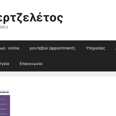
ερτζελέτος
 MEd
ως- online
ραντεβού (appointment),
Υπηρεσίες
Υγεία
Επικοινωνία