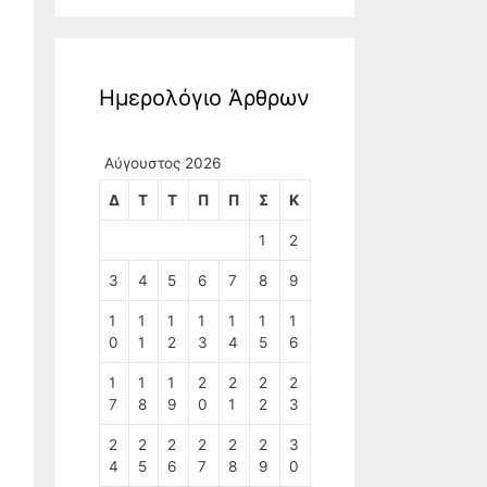
Ημερολόγιο Άρθρων
Αύγουστος 2026
Δ
Τ
Τ
Π
Π
Σ
Κ
1
2
3
4
5
6
7
8
9
1
1
1
1
1
1
1
0
1
2
3
4
5
6
1
1
1
2
2
2
2
7
8
9
0
1
2
3
2
2
2
2
2
2
3
4
5
6
7
8
9
0