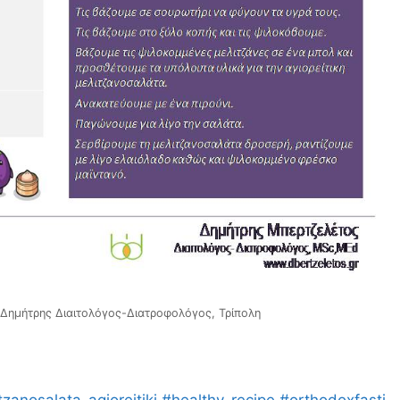
 Δημήτρης Διαιτολόγος-Διατροφολόγος, Τρίπολη
tzanosalata_agioreitiki
#healthy_recipe
#orthodoxfasti