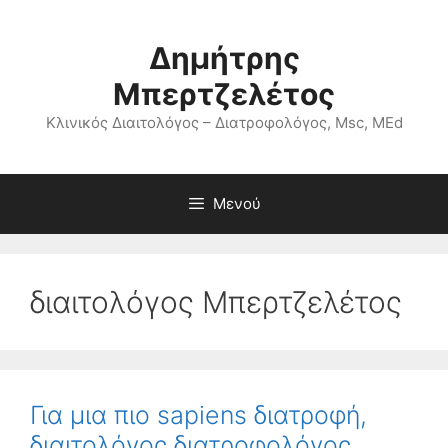
Μετάβαση
σε
Δημήτρης
περιεχόμενο
Μπερτζελέτος
Κλινικός Διαιτολόγος – Διατροφολόγος, Msc, MEd
Μενού
διαιτολόγος Μπερτζελέτος
Για μια πιο sapiens διατροφή,
διαιτολόγος διατροφολόγος