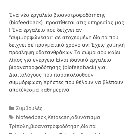
Ένα νέο εργαλείο βιοανατροφοδότησης
(biofeedback) προστίθεται στις υπηρεσίας μας
! Ένα εργαλείο που δείχνει αν
“συμμορφώνεσαι” σε στοχευμένη δίαιτα που
δείχνει σε πραγματικό χρόνο αν: Έχεις χαμηλή
πρόσληψη υδατανθράκων Το σώμα σου καίει
λίπος για ενέργεια Είναι ιδανικό εργαλείο
βιοανατροφοδότησης (biofeedback) για:
Διαιτολόγους που παρακολουθούν
συμμόρφωση Χρήστες που θέλουν να βλέπουν
αποτέλεσμα καθημερινά
Κατηγορίες
Συμβουλές
Ετικέτες
biofeedback
,
Ketoscan
,
αδυνάτισμα
Τρίπολη
,
βιοανατροφοδότηση
,
δίαιτα