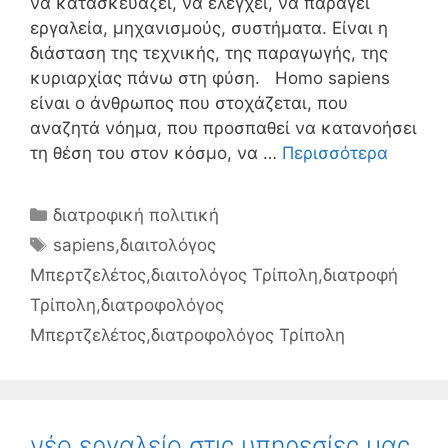
να κατασκευάζει, να ελέγχει, να παράγει
εργαλεία, μηχανισμούς, συστήματα. Είναι η
διάσταση της τεχνικής, της παραγωγής, της
κυριαρχίας πάνω στη φύση. Homo sapiens
είναι ο άνθρωπος που στοχάζεται, που
αναζητά νόημα, που προσπαθεί να κατανοήσει
τη θέση του στον κόσμο, να …
Περισσότερα
Κατηγορίες
διατροφική πολιτική
Ετικέτες
sapiens
,
διαιτολόγος
Μπερτζελέτος
,
διαιτολόγος Τρίπολη
,
διατροφή
Τρίπολη
,
διατροφολόγος
Μπερτζελέτος
,
διατροφολόγος Τρίπολη
νέο εργαλείο στις υπηρεσίες μας,