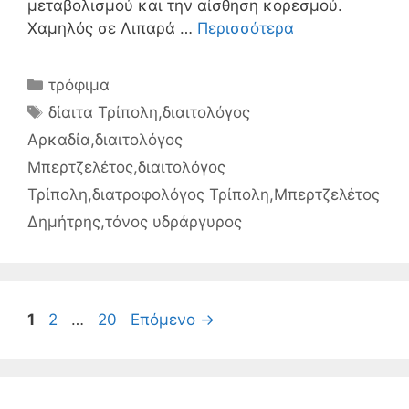
μεταβολισμού και την αίσθηση κορεσμού.
Χαμηλός σε Λιπαρά …
Περισσότερα
Κατηγορίες
τρόφιμα
Ετικέτες
δίαιτα Τρίπολη
,
διαιτολόγος
Αρκαδία
,
διαιτολόγος
Μπερτζελέτος
,
διαιτολόγος
Τρίπολη
,
διατροφολόγος Τρίπολη
,
Μπερτζελέτος
Δημήτρης
,
τόνος υδράργυρος
Σελίδα
Σελίδα
Σελίδα
1
2
…
20
Επόμενο
→