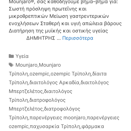
Mounjaro®, σας καθοδηγούμε βήμα–βήμα για:
Σωστή πρόσληψη πρωτεΐνης και
μικροθρεπτικών Μείωση γαστρεντερικών
ενοχλήσεων Σταθερή και υγιή απώλεια βάρους
Διατήρηση της μυϊκής και οστικής υγείας
ΔΗΜΗΤΡΗΣ …
Περισσότερα
Κατηγορίες
Υγεία
Ετικέτες
Mounjaro
,
Mounjaro
Τρίπολη
,
ozempic
,
ozempic Τρίπολη
,
δίαιτα
Τρίπολη
,
διαιτολόγος Αρκαδία
,
διαιτολόγος
Μπερτζελέτος
,
διαιτολόγος
Τρίπολη
,
διατροφολόγος
Μπερτζελέτος
,
διατροφολόγος
Τρίπολη
,
παρενέργειες moonjaro
,
παρενέργειες
ozempic
,
παχυσαρκία Τρίπολη
,
φάρμακα