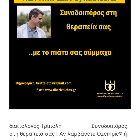
διαιτολόγος Τρίπολη Συνοδοιπόρος
στη θεραπεία σας ! Αν λαμβάνετε Ozempic® ή