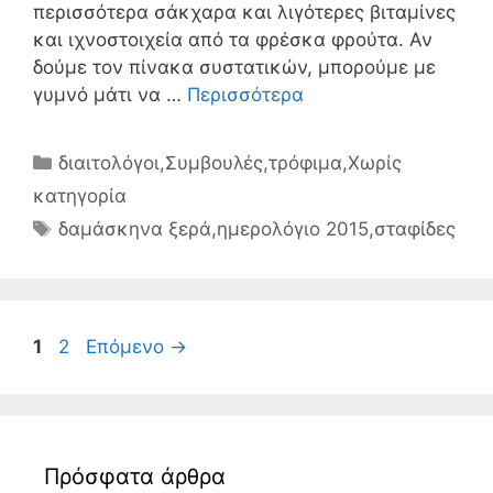
περισσότερα σάκχαρα και λιγότερες βιταμίνες
και ιχνοστοιχεία από τα φρέσκα φρούτα. Αν
δούμε τον πίνακα συστατικών, μπορούμε με
γυμνό μάτι να …
Περισσότερα
Κατηγορίες
διαιτολόγοι
,
Συμβουλές
,
τρόφιμα
,
Χωρίς
κατηγορία
Ετικέτες
δαμάσκηνα ξερά
,
ημερολόγιο 2015
,
σταφίδες
Σελίδα
Σελίδα
1
2
Επόμενο
→
Πρόσφατα άρθρα