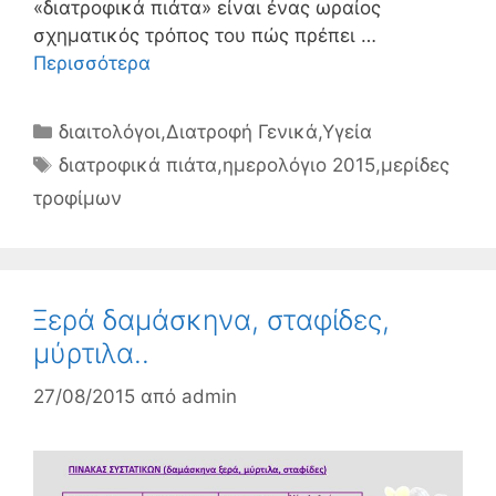
«διατροφικά πιάτα» είναι ένας ωραίος
σχηματικός τρόπος του πώς πρέπει …
Περισσότερα
Κατηγορίες
διαιτολόγοι
,
Διατροφή Γενικά
,
Υγεία
Ετικέτες
διατροφικά πιάτα
,
ημερολόγιο 2015
,
μερίδες
τροφίμων
Ξερά δαμάσκηνα, σταφίδες,
μύρτιλα..
27/08/2015
από
admin