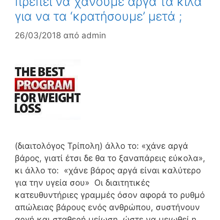
πρέπει να χάνουμε αργά τα κιλά
για να τα ‘κρατήσουμε’ μετά ;
26/03/2018
από
admin
(διαιτολόγος Τρίπολη) άλλο το: «χάνε αργά
βάρος, γιατί έτσι δε θα το ξαναπάρεις εύκολα»,
κι άλλο το: «χάνε βάρος αργά είναι καλύτερο
για την υγεία σου» Οι διαιτητικές
κατευθυντήριες γραμμές όσον αφορά το ρυθμό
απώλειας βάρους ενός ανθρώπου, συστήνουν
αργή και σταθερή μείωση, ώστε να μειωθεί η