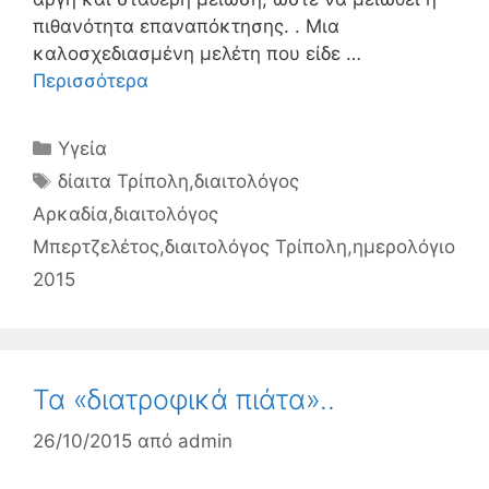
πιθανότητα επαναπόκτησης. . Μια
καλοσχεδιασμένη μελέτη που είδε …
Περισσότερα
Κατηγορίες
Υγεία
Ετικέτες
δίαιτα Τρίπολη
,
διαιτολόγος
Αρκαδία
,
διαιτολόγος
Μπερτζελέτος
,
διαιτολόγος Τρίπολη
,
ημερολόγιο
2015
Τα «διατροφικά πιάτα»..
26/10/2015
από
admin