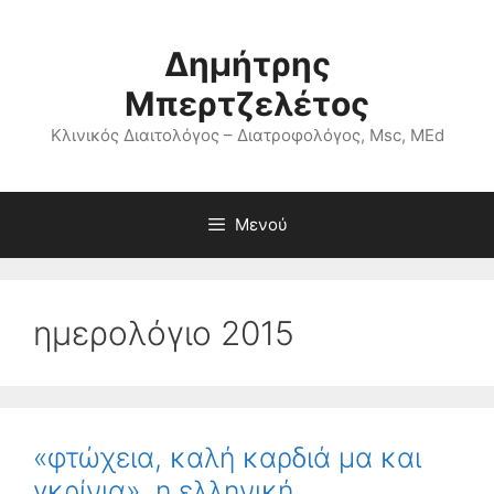
Μετάβαση
σε
Δημήτρης
περιεχόμενο
Μπερτζελέτος
Κλινικός Διαιτολόγος – Διατροφολόγος, Msc, MEd
Μενού
ημερολόγιο 2015
«φτώχεια, καλή καρδιά μα και
γκρίνια», η ελληνική