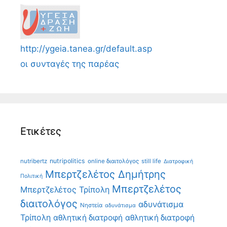
http://ygeia.tanea.gr/default.asp
οι συνταγές της παρέας
Ετικέτες
nutripolitics
nutribertz
online διαιτολόγος
still life
Διατροφική
Μπερτζελέτος Δημήτρης
Πολιτική
Μπερτζελέτος
Μπερτζελέτος Τρίπολη
διαιτολόγος
αδυνάτισμα
Νηστεία
αδυνάτισμα
Τρίπολη
αθλητική διατροφή
αθλητική διατροφή